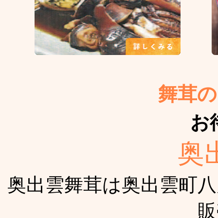
舞茸の
お
奥
奥出雲舞茸は奥出雲町八
販