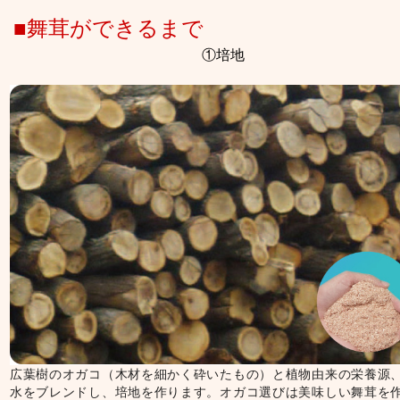
■舞茸ができるまで
①培地
広葉樹のオガコ（木材を細かく砕いたもの）と植物由来の栄養源
水をブレンドし、培地を作ります。オガコ選びは美味しい舞茸を